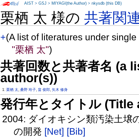
AIST
>
GSJ
>
MIYAGI(the Author)
>
nkysdb (this DB)
栗栖 太 様の
共著関
+
(A list of literatures under single
"栗栖 太"
)
共著回数と共著者名 (a list o
author(s))
1:
栗栖 太
,
桑野 玲子
,
畠 俊郎
,
矢木 修身
発行年とタイトル (Title and 
2004: ダイオキシン類汚染土
の開発
[Net]
[Bib]