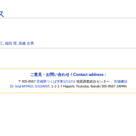
ス
松三
,
福田 理
,
高橋 次男
ご意見・お問い合わせ / Contact address :
〒305-8567
茨城県つくば市東1の1の1
地質調査総合センター，
宮城磯治
Dr. Isoji MIYAGI
,
GSJ
/
AIST
, 1-1-1-7 Higashi, Tsukuba, Ibaraki 305-8567 JAPAN