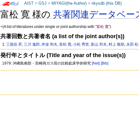
AIST
>
GSJ
>
MIYAGI(the Author)
>
nkysdb (this DB)
富松 寛 様の
共著関連データベー
+
(A list of literatures under single or joint authorship with
"富松 寛"
)
共著回数と共著者名 (a list of the joint author(s))
1:
三国谷 昇
,
三川 逸郎
,
井波 和夫
,
富松 寛
,
小松 秀世
,
影山 邦夫
,
村上 敬助
,
永田 
発行年とタイトル (Title and year of the issue(s))
1979: 沖縄島南部・宮崎両ガス田の比較鉱床学的研究
[Net]
[Bib]