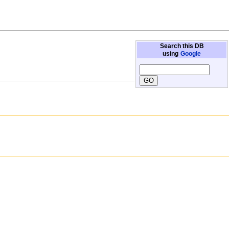
Search this DB
using
Google