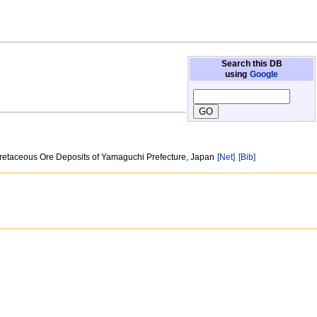
Search this DB
using
Google
f Cretaceous Ore Deposits of Yamaguchi Prefecture, Japan
[Net]
[Bib]