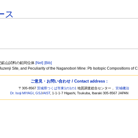
ース
亜紀鉱山試料の鉛同位体
[Net]
[Bib]
o Juzenji Site, and Peculiarity of the Naganobori Mine: Pb Isotopic Compositions o
ご意見・お問い合わせ / Contact address :
〒305-8567
茨城県つくば市東1の1の1
地質調査総合センター，
宮城磯治
Dr. Isoji MIYAGI
,
GSJ
/
AIST
, 1-1-1-7 Higashi, Tsukuba, Ibaraki 305-8567 JAPAN