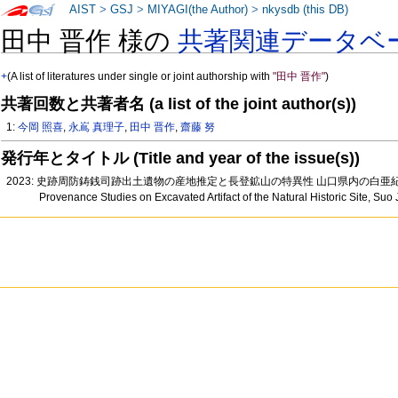
AIST
>
GSJ
>
MIYAGI(the Author)
>
nkysdb (this DB)
田中 晋作 様の
共著関連データベ
+
(A list of literatures under single or joint authorship with
"田中 晋作"
)
共著回数と共著者名 (a list of the joint author(s))
1:
今岡 照喜
,
永嶌 真理子
,
田中 晋作
,
齋藤 努
発行年とタイトル (Title and year of the issue(s))
2023: 史跡周防鋳銭司跡出土遺物の産地推定と長登鉱山の特異性 山口県内の白
Provenance Studies on Excavated Artifact of the Natural Historic Site, Su