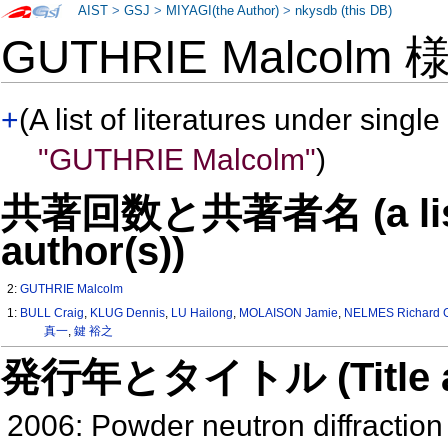
AIST
>
GSJ
>
MIYAGI(the Author)
>
nkysdb (this DB)
GUTHRIE Malcolm
+
(A list of literatures under single
"GUTHRIE Malcolm"
)
共著回数と共著者名 (a list o
author(s))
2:
GUTHRIE Malcolm
1:
BULL Craig
,
KLUG Dennis
,
LU Hailong
,
MOLAISON Jamie
,
NELMES Richard 
真一
,
鍵 裕之
発行年とタイトル (Title and 
2006: Powder neutron diffraction