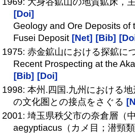
1969: 大身谷鉱山の地質鉱床
[Doi]
Geology and Ore Deposits of 
Fusei Deposit
[Net]
[Bib]
[Do
1975: 赤金鉱山における探鉱
Recent Prospecting at the Ak
[Bib]
[Doi]
1998: 本州.四国.九州におけ
の文化圏との接点をさぐる
[N
2001: 埼玉県秩父市の奈倉層（
aegyptiacus（カメ目