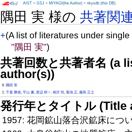
AIST
>
GSJ
>
MIYAGI(the Author)
>
nkysdb (this DB)
隅田 実 様の
共著関
+
(A list of literatures under single
"隅田 実"
)
共著回数と共著者名 (a list o
author(s))
6:
隅田 実
1:
千葉 勝徳
,
平山 廉
,
渡辺 研一
,
相沢 恒
,
菊池 正
,
藤島 正之
発行年とタイトル (Title and 
1957: 花岡鉱山落合沢鉱床につ