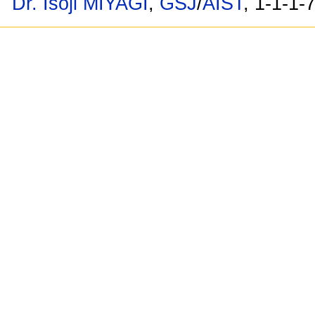
Dr. Isoji MIYAGI
,
GSJ
/
AIST
, 1-1-1-