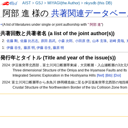
AIST
>
GSJ
>
MIYAGI(the Author)
>
nkysdb (this DB)
阿部 進 様の
共著関連データベー
+
(A list of literatures under single or joint authorship with
" 阿部 進"
)
共著回数と共著者名 (a list of the joint author(s))
2:
佐藤 剛
,
佐藤 比呂志
,
原田 昌武
,
小森 次郎
,
小田原 啓
,
山本 玄珠
,
岩崎 貴哉
,
1:
伊藤 谷生
,
藤原 明
,
伊藤 谷生
,
藤原 明
発行年とタイトル (Title and year of the issue(s))
2024: 伊豆衝突帯北西部，富士川河口断層帯東縁，大宮断層・入山瀬断層の3
Three dimensional Structure of the Omiya and the Iriyamase Faults and Its 
Integrated Seismic Exploration in the Hoshiyama Hills
[Net]
[Bib]
[Doi]
2024: 富士川河口断層帯から糸魚川 静岡構造線に至る伊豆弧衝突帯北西部の地殻構
Crustal Structure of the Northwestern Border of the Izu Collision Zone fr