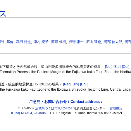
ス
東中 基倫
,
武田 哲也
,
津村 紀子
,
渡辺 俊樹
,
狩野 謙一
,
石山 達也
,
阿部 信太郎
,
阿部
次元地下構造とその形成過程－星山丘陵多測線統合的地震探査の成果－
[Net]
[Bib]
[Doi]
Formation Process, the Eastern Margin of the Fujikawa kako Fault Zone, the Northwe
造－統合的地震探査FIST2012の成果－
[Net]
[Bib]
[Doi]
om the Fujikawa kako Fault Zone to the Itoigawa Shizuoka Tectonic Line, Central Ja
ご意見・お問い合わせ / Contact address :
〒305-8567
茨城県つくば市東1の1の1
地質調査総合センター，
宮城磯治
Dr. Isoji MIYAGI
,
GSJ
/
AIST
, 1-1-1-7 Higashi, Tsukuba, Ibaraki 305-8567 JAPAN