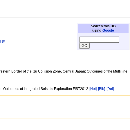
Search this DB
using
Google
 進
stern Border of the Izu Collision Zone, Central Japan: Outcomes of the Multi line
pan: Outcomes of Integrated Seismic Exploration FIST2012
[Net]
[Bib]
[Doi]