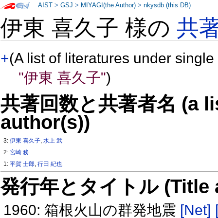
AIST
>
GSJ
>
MIYAGI(the Author)
>
nkysdb (this DB)
伊東 喜久子 様の
共
+
(A list of literatures under single
"伊東 喜久子"
)
共著回数と共著者名 (a list o
author(s))
3:
伊東 喜久子
,
水上 武
2:
宮崎 務
1:
平賀 士郎
,
行田 紀也
発行年とタイトル (Title and 
1960: 箱根火山の群発地震
[Net]