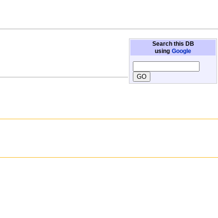
Search this DB
using
Google