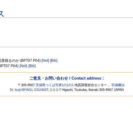
ス
るのか (BPT07 P04)
[Net]
[Bib]
 (BPT07 P04)
[Net]
[Bib]
ご意見・お問い合わせ / Contact address :
〒305-8567
茨城県つくば市東1の1の1
地質調査総合センター，
宮城磯治
Dr. Isoji MIYAGI
,
GSJ
/
AIST
, 1-1-1-7 Higashi, Tsukuba, Ibaraki 305-8567 JAPAN