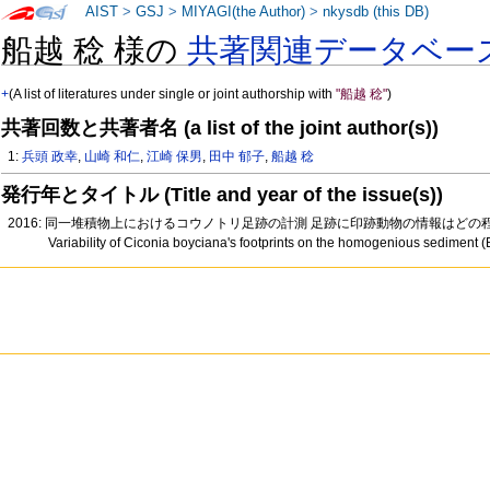
AIST
>
GSJ
>
MIYAGI(the Author)
>
nkysdb (this DB)
船越 稔 様の
共著関連データベー
+
(A list of literatures under single or joint authorship with
"船越 稔"
)
共著回数と共著者名 (a list of the joint author(s))
1:
兵頭 政幸
,
山崎 和仁
,
江崎 保男
,
田中 郁子
,
船越 稔
発行年とタイトル (Title and year of the issue(s))
2016: 同一堆積物上におけるコウノトリ足跡の計測 足跡に印跡動物の情報はどの程度残
Variability of Ciconia boyciana's footprints on the homogenious sediment