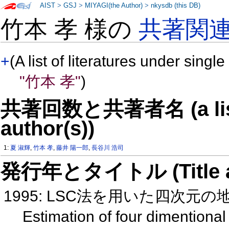
AIST
>
GSJ
>
MIYAGI(the Author)
>
nkysdb (this DB)
竹本 孝 様の
共著関
+
(A list of literatures under single
"竹本 孝"
)
共著回数と共著者名 (a list o
author(s))
1:
夏 淑輝
,
竹本 孝
,
藤井 陽一郎
,
長谷川 浩司
発行年とタイトル (Title and 
1995: LSC法を用いた四次元
Estimation of four dimentiona