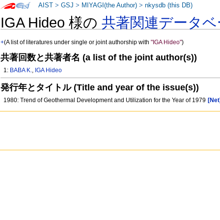
AIST
>
GSJ
>
MIYAGI(the Author)
>
nkysdb (this DB)
IGA Hideo 様の
共著関連データベ
+
(A list of literatures under single or joint authorship with
"IGA Hideo"
)
共著回数と共著者名 (a list of the joint author(s))
1:
BABA K.
,
IGA Hideo
発行年とタイトル (Title and year of the issue(s))
1980: Trend of Geothermal Development and Utilization for the Year of 1979
[Net