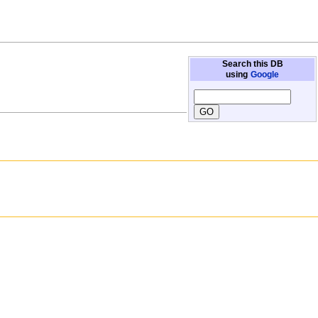
Search this DB
using
Google