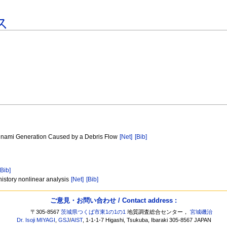
ス
sunami Generation Caused by a Debris Flow
[Net]
[Bib]
[Bib]
e history nonlinear analysis
[Net]
[Bib]
ご意見・お問い合わせ / Contact address :
〒305-8567
茨城県つくば市東1の1の1
地質調査総合センター，
宮城磯治
Dr. Isoji MIYAGI
,
GSJ
/
AIST
, 1-1-1-7 Higashi, Tsukuba, Ibaraki 305-8567 JAPAN