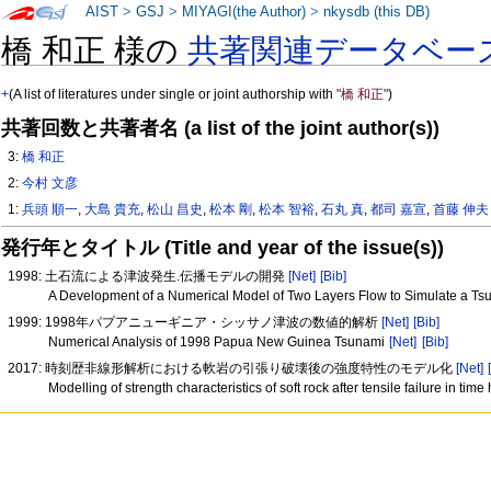
AIST
>
GSJ
>
MIYAGI(the Author)
>
nkysdb (this DB)
橋 和正 様の
共著関連データベー
+
(A list of literatures under single or joint authorship with
"橋 和正"
)
共著回数と共著者名 (a list of the joint author(s))
3:
橋 和正
2:
今村 文彦
1:
兵頭 順一
,
大島 貴充
,
松山 昌史
,
松本 剛
,
松本 智裕
,
石丸 真
,
都司 嘉宣
,
首藤 伸夫
発行年とタイトル (Title and year of the issue(s))
1998: 土石流による津波発生.伝播モデルの開発
[Net]
[Bib]
A Development of a Numerical Model of Two Layers Flow to Simulate a T
1999: 1998年パプアニューギニア・シッサノ津波の数値的解析
[Net]
[Bib]
Numerical Analysis of 1998 Papua New Guinea Tsunami
[Net]
[Bib]
2017: 時刻歴非線形解析における軟岩の引張り破壊後の強度特性のモデル化
[Net]
Modelling of strength characteristics of soft rock after tensile failure in tim