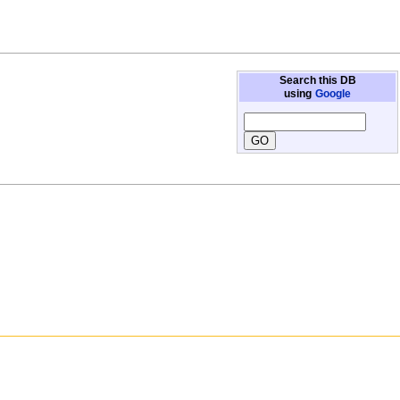
Search this DB
using
Google