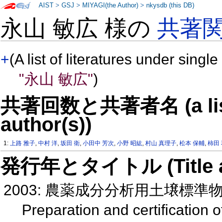
AIST
>
GSJ
>
MIYAGI(the Author)
>
nkysdb (this DB)
永山 敏広 様の
共著
+
(A list of literatures under single
"永山 敏広"
)
共著回数と共著者名 (a list o
author(s))
1:
上路 雅子
,
中村 洋
,
坂田 衛
,
小田中 芳次
,
小野 昭紘
,
村山 真理子
,
松本 保輔
,
柿田
発行年とタイトル (Title and 
2003: 農薬成分分析用土壌標
Preparation and certification o