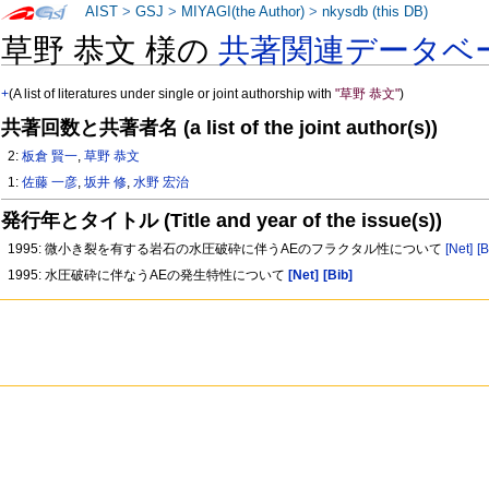
AIST
>
GSJ
>
MIYAGI(the Author)
>
nkysdb (this DB)
草野 恭文 様の
共著関連データベ
+
(A list of literatures under single or joint authorship with
"草野 恭文"
)
共著回数と共著者名 (a list of the joint author(s))
2:
板倉 賢一
,
草野 恭文
1:
佐藤 一彦
,
坂井 修
,
水野 宏治
発行年とタイトル (Title and year of the issue(s))
1995: 微小き裂を有する岩石の水圧破砕に伴うAEのフラクタル性について
[Net]
[B
1995: 水圧破砕に伴なうAEの発生特性について
[Net]
[Bib]