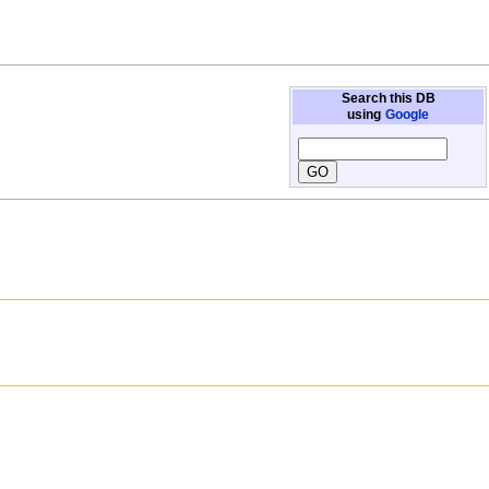
Search this DB
using
Google