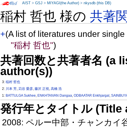
AIST
>
GSJ
>
MIYAGI(the Author)
>
nkysdb (this DB)
稲村 哲也 様の
共著
+
(A list of literatures under single
"稲村 哲也"
)
共著回数と共著者名 (a list o
author(s))
3:
稲村 哲也
2:
川本 芳
,
苅谷 愛彦
,
藤沢 正視
,
高橋 浩
1:
BATTULGA Sukhee
,
ENKHTAIVAN Dangaa
,
ODBAATAR Enkhjargal
,
SAINBUYA
発行年とタイトル (Title and 
2008: ペルー中部・チャンカ