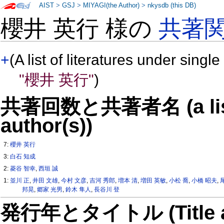
AIST
>
GSJ
>
MIYAGI(the Author)
>
nkysdb (this DB)
櫻井 英行 様の
共著
+
(A list of literatures under single
"櫻井 英行"
)
共著回数と共著者名 (a list o
author(s))
7:
櫻井 英行
3:
白石 知成
2:
菱谷 智幸
,
西垣 誠
1:
並川 正
,
井田 文雄
,
今村 文彦
,
吉河 秀郎
,
増本 清
,
増田 英敏
,
小松 喬
,
小橋 昭夫
,
邦晃
,
郷家 光男
,
鈴木 隼人
,
長谷川 登
発行年とタイトル (Title and 