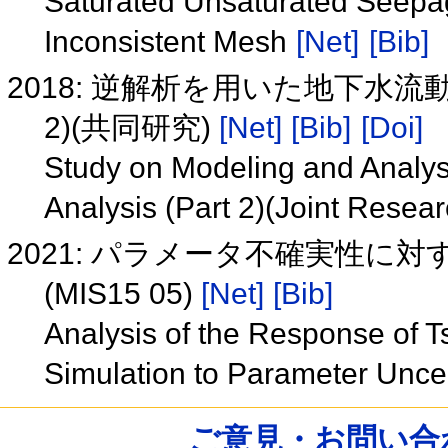
Saturated Unsaturated Seepag
Inconsistent Mesh
[Net]
[Bib]
2018: 逆解析を用いた地下水
2)(共同研究)
[Net]
[Bib]
[Doi]
Study on Modeling and Analys
Analysis (Part 2)(Joint Resea
2021: パラメータ不確実性に
(MIS15 05)
[Net]
[Bib]
Analysis of the Response of 
Simulation to Parameter Unce
ご意見・お問い合わせ /