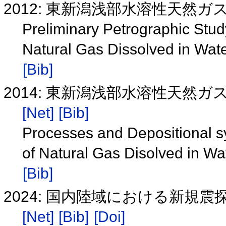
2012: 東新潟浅部水溶性天然
Preliminary Petrographic Stud
Natural Gas Dissolved in Wate
[Bib]
2014: 東新潟浅部水溶性天然
[Net]
[Bib]
Processes and Depositional s
of Natural Gas Disolved in Wa
[Bib]
2024: 国内陸域における新規
[Net]
[Bib]
[Doi]