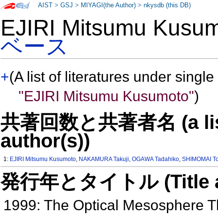
AIST
>
GSJ
>
MIYAGI(the Author)
>
nkysdb (this DB)
EJIRI Mitsumu Kus
ベース
+
(A list of literatures under single
"EJIRI Mitsumu Kusumoto"
)
共著回数と共著者名 (a list o
author(s))
1:
EJIRI Mitsumu Kusumoto
,
NAKAMURA Takuji
,
OGAWA Tadahiko
,
SHIMOMAI To
発行年とタイトル (Title and 
1999: The Optical Mesosphere 