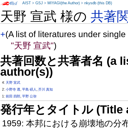
AIST
>
GSJ
>
MIYAGI(the Author)
>
nkysdb (this DB)
天野 宣武 様の
共著
+
(A list of literatures under single
"天野 宣武"
)
共著回数と共著者名 (a list o
author(s))
4:
天野 宣武
2:
小野寺 透
,
平島 碩人
,
芥川 真知
1:
前田 四郎
,
平野 公弥
発行年とタイトル (Title and 
1959: 本邦における崩壊地の