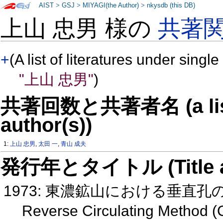
AIST
>
GSJ
>
MIYAGI(the Author)
>
nkysdb (this DB)
上山 忠男 様の
共著
+
(A list of literatures under single
"上山 忠男"
)
共著回数と共著者名 (a list o
author(s))
1:
上山 忠男
,
太田 一
,
青山 成夫
発行年とタイトル (Title and 
1973: 東濃鉱山における垂直
Reverse Circulating Method (C