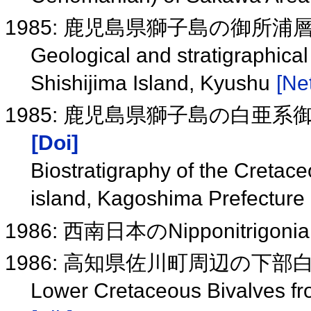
1985: 鹿児島県獅子島の御所
Geological and stratigraphica
Shishijima Island, Kyushu
[Net
1985: 鹿児島県獅子島の白亜
[Doi]
Biostratigraphy of the Creta
island, Kagoshima Prefecture
1986: 西南日本のNipponitrigon
1986: 高知県佐川町周辺の下
Lower Cretaceous Bivalves f