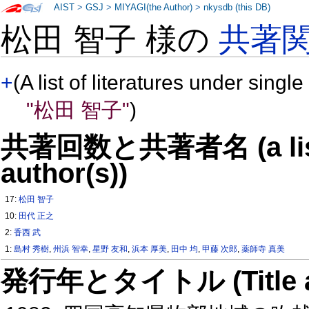
AIST
>
GSJ
>
MIYAGI(the Author)
>
nkysdb (this DB)
松田 智子 様の
共著
+
(A list of literatures under single
"松田 智子"
)
共著回数と共著者名 (a list o
author(s))
17:
松田 智子
10:
田代 正之
2:
香西 武
1:
島村 秀樹
,
州浜 智幸
,
星野 友和
,
浜本 厚美
,
田中 均
,
甲藤 次郎
,
薬師寺 真美
発行年とタイトル (Title and 