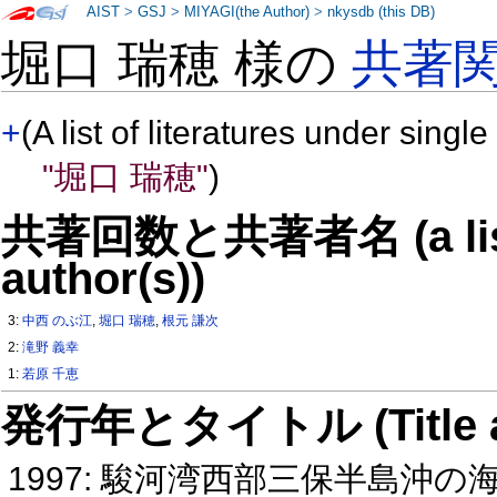
AIST
>
GSJ
>
MIYAGI(the Author)
>
nkysdb (this DB)
堀口 瑞穂 様の
共著
+
(A list of literatures under single
"堀口 瑞穂"
)
共著回数と共著者名 (a list o
author(s))
3:
中西 のぶ江
,
堀口 瑞穂
,
根元 謙次
2:
滝野 義幸
1:
若原 千恵
発行年とタイトル (Title and 
1997: 駿河湾西部三保半島沖