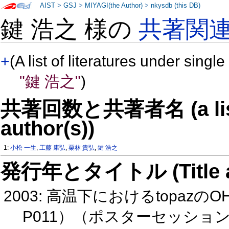
AIST
>
GSJ
>
MIYAGI(the Author)
>
nkysdb (this DB)
鍵 浩之 様の
共著関
+
(A list of literatures under single
"鍵 浩之"
)
共著回数と共著者名 (a list o
author(s))
1:
小松 一生
,
工藤 康弘
,
栗林 貴弘
,
鍵 浩之
発行年とタイトル (Title and 
2003: 高温下におけるtopaz
P011）（ポスターセッショ