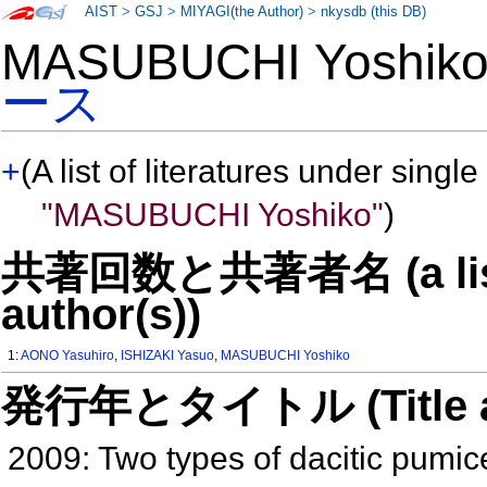
AIST
>
GSJ
>
MIYAGI(the Author)
>
nkysdb (this DB)
MASUBUCHI Yoshi
ース
+
(A list of literatures under single
"MASUBUCHI Yoshiko"
)
共著回数と共著者名 (a list o
author(s))
1:
AONO Yasuhiro
,
ISHIZAKI Yasuo
,
MASUBUCHI Yoshiko
発行年とタイトル (Title and 
2009: Two types of dacitic pumic