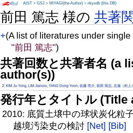
AIST
>
GSJ
>
MIYAGI(the Author)
>
nkysdb (this DB)
前田 篤志 様の
共著
+
(A list of literatures under single
"前田 篤志"
)
共著回数と共著者名 (a list o
author(s))
2:
KIM Ju-Yong
,
LIM Jaesoo
,
YANG Dong-Yoon
,
佐藤 亮介
,
前田 篤志
,
北瀬（村上
発行年とタイトル (Title and 
2010: 底質土壌中の球状炭化
越境汚染史の検討
[Net]
[Bib]