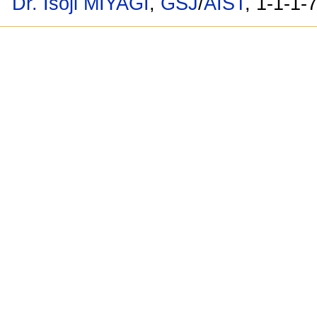
Dr. Isoji MIYAGI
,
GSJ
/
AIST
, 1-1-1-