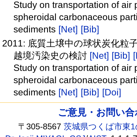
Study on transportation of air 
spheroidal carbonaceous parti
sediments
[Net]
[Bib]
2011: 底質土壌中の球状炭化
越境汚染史の検討
[Net]
[Bib]
[
Study on transportation of air 
spheroidal carbonaceous parti
sediments
[Net]
[Bib]
[Doi]
ご意見・お問い合わせ /
〒305-8567
茨城県つくば市東1