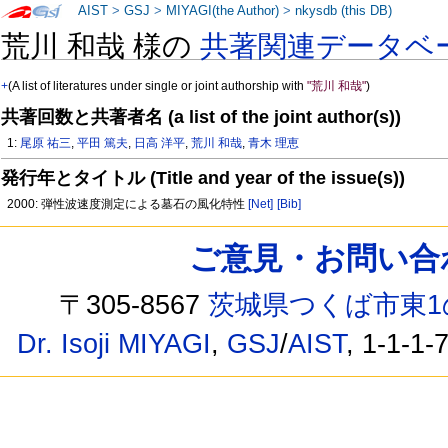
AIST
>
GSJ
>
MIYAGI(the Author)
>
nkysdb (this DB)
荒川 和哉 様の
共著関連データベ
+
(A list of literatures under single or joint authorship with
"荒川 和哉"
)
共著回数と共著者名 (a list of the joint author(s))
1:
尾原 祐三
,
平田 篤夫
,
日高 洋平
,
荒川 和哉
,
青木 理恵
発行年とタイトル (Title and year of the issue(s))
2000: 弾性波速度測定による墓石の風化特性
[Net]
[Bib]
ご意見・お問い合わせ /
〒305-8567
茨城県つくば市東1
Dr. Isoji MIYAGI
,
GSJ
/
AIST
, 1-1-1-