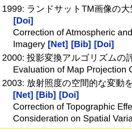
1999: ランドサットTM画像
[Doi]
Correction of Atmospheric an
Imagery
[Net]
[Bib]
[Doi]
2000: 投影変換アルゴリズムの
Evaluation of Map Projection 
2003: 放射照度の空間的な変
[Net]
[Bib]
[Doi]
Correction of Topographic Effe
Consideration on Spatial Varia