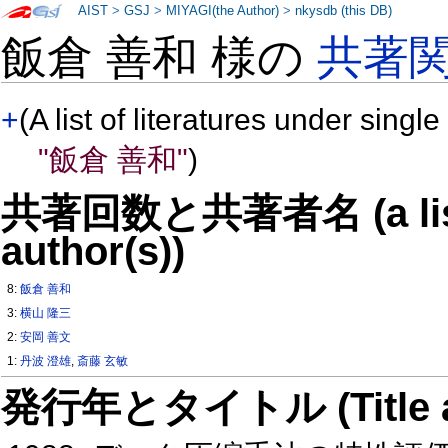
AIST
>
GSJ
>
MIYAGI(the Author)
>
nkysdb (this DB)
飯倉 善和 様の
共著
+
(A list of literatures under single
"飯倉 善和"
)
共著回数と共著者名 (a list o
author(s))
8:
飯倉 善和
3:
横山 隆三
2:
安岡 善文
1:
丹波 澄雄
,
斎藤 玄敏
発行年とタイトル (Title and 