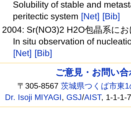
Solubility of stable and meta
peritectic system
[Net]
[Bib]
2004: Sr(NO3)2 H2O包
In situ observation of nucleat
[Net]
[Bib]
ご意見・お問い合わせ /
〒305-8567
茨城県つくば市東1
Dr. Isoji MIYAGI
,
GSJ
/
AIST
, 1-1-1-