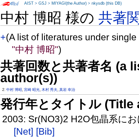
AIST
>
GSJ
>
MIYAGI(the Author)
>
nkysdb (this DB)
中村 博昭 様の
共著
+
(A list of literatures under single
"中村 博昭"
)
共著回数と共著者名 (a list o
author(s))
2:
中村 博昭
,
宮崎 昭光
,
木村 秀夫
,
真岩 幸治
発行年とタイトル (Title and 
2003: Sr(NO3)2 H2O
[Net]
[Bib]