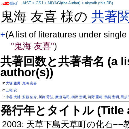
AIST
>
GSJ
>
MIYAGI(the Author)
>
nkysdb (this DB)
鬼海 友喜 様の
共著
+
(A list of literatures under single
"鬼海 友喜"
)
共著回数と共著者名 (a list o
author(s))
3:
大塚 雅勇
,
鬼海 友喜
2:
三宅 安
1:
中谷 大輔
,
安藤 佑介
,
川路 芳弘
,
廣瀬 浩司
,
柄沢 宏明
,
河野 重範
,
鵜飼 宏明
,
黒須
発行年とタイトル (Title and 
2003: 天草下島天草町の化石