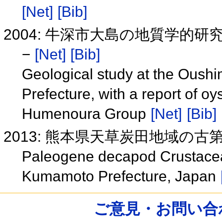
[Net]
[Bib]
2004: 牛深市大島の地質学的研
−
[Net]
[Bib]
Geological study at the Oushi
Prefecture, with a report of o
Humenoura Group
[Net]
[Bib]
2013: 熊本県天草炭田地域の
Paleogene decapod Crustacea
Kumamoto Prefecture, Japan
ご意見・お問い合わせ /