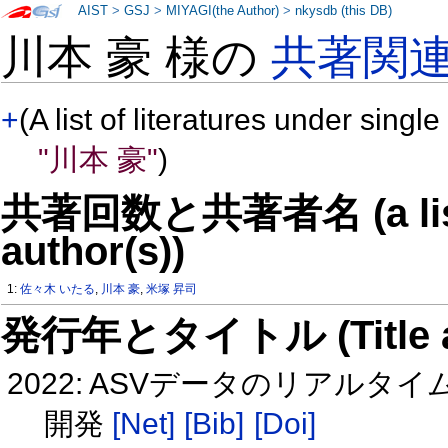
AIST
>
GSJ
>
MIYAGI(the Author)
>
nkysdb (this DB)
川本 豪 様の
共著関
+
(A list of literatures under single
"川本 豪"
)
共著回数と共著者名 (a list o
author(s))
1:
佐々木 いたる
,
川本 豪
,
米塚 昇司
発行年とタイトル (Title and 
2022: ASVデータのリアル
開発
[Net]
[Bib]
[Doi]