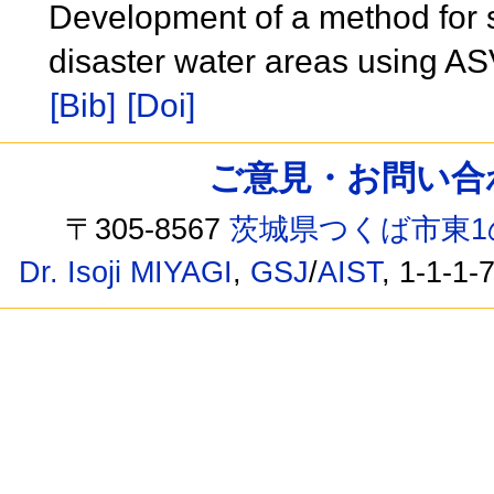
Development of a method for su
disaster water areas using AS
[Bib]
[Doi]
ご意見・お問い合わせ /
〒305-8567
茨城県つくば市東1
Dr. Isoji MIYAGI
,
GSJ
/
AIST
, 1-1-1-