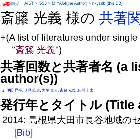
AIST
>
GSJ
>
MIYAGI(the Author)
>
nkysdb (this DB)
斎籐 光義 様の
共著
+
(A list of literatures under single
"斎籐 光義"
)
共著回数と共著者名 (a list o
author(s))
1:
仲田 昇平
,
伏見 隆夫
,
大平 寛人
,
斎籐 光義
,
細川 圭太
発行年とタイトル (Title and 
2014: 島根県大田市長谷地域
[Bib]