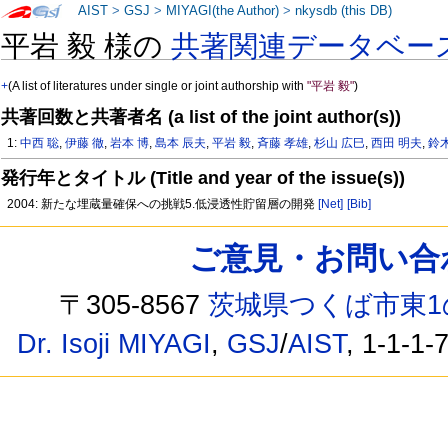
AIST
>
GSJ
>
MIYAGI(the Author)
>
nkysdb (this DB)
平岩 毅 様の
共著関連データベー
+
(A list of literatures under single or joint authorship with
"平岩 毅"
)
共著回数と共著者名 (a list of the joint author(s))
1:
中西 聡
,
伊藤 徹
,
岩本 博
,
島本 辰夫
,
平岩 毅
,
斉藤 孝雄
,
杉山 広巳
,
西田 明夫
,
鈴
発行年とタイトル (Title and year of the issue(s))
2004: 新たな埋蔵量確保への挑戦5.低浸透性貯留層の開発
[Net]
[Bib]
ご意見・お問い合わせ /
〒305-8567
茨城県つくば市東1
Dr. Isoji MIYAGI
,
GSJ
/
AIST
, 1-1-1-