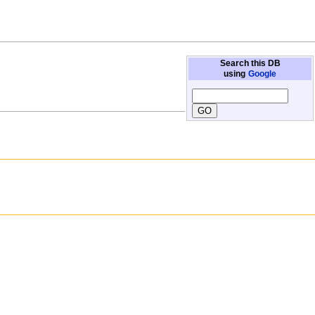
Search this DB
using
Google