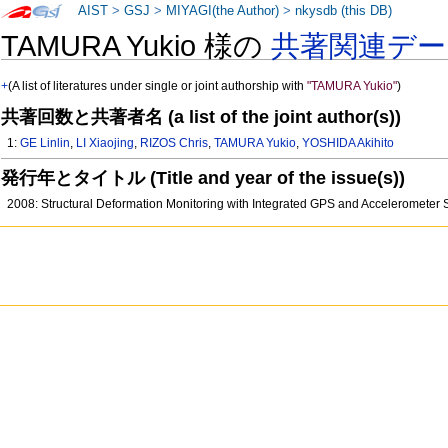
AIST
>
GSJ
>
MIYAGI(the Author)
>
nkysdb (this DB)
TAMURA Yukio 様の
共著関連デー
+
(A list of literatures under single or joint authorship with
"TAMURA Yukio"
)
共著回数と共著者名 (a list of the joint author(s))
1:
GE Linlin
,
LI Xiaojing
,
RIZOS Chris
,
TAMURA Yukio
,
YOSHIDA Akihito
発行年とタイトル (Title and year of the issue(s))
2008: Structural Deformation Monitoring with Integrated GPS and Accelerometer