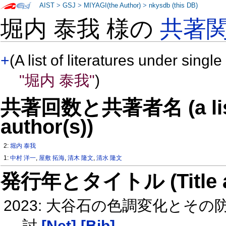
AIST
>
GSJ
>
MIYAGI(the Author)
>
nkysdb (this DB)
堀内 泰我 様の
共著
+
(A list of literatures under single
"堀内 泰我"
)
共著回数と共著者名 (a list o
author(s))
2:
堀内 泰我
1:
中村 洋一
,
屋敷 拓海
,
清木 隆文
,
清水 隆文
発行年とタイトル (Title and 
2023: 大谷石の色調変化と
討
[Net]
[Bib]