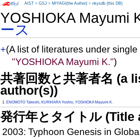
AIST
>
GSJ
>
MIYAGI(the Author)
>
nkysdb (this DB)
YOSHIOKA Mayumi
ース
+
(A list of literatures under single
"YOSHIOKA Mayumi K."
)
共著回数と共著者名 (a list o
author(s))
1:
ENOMOTO Takeshi
,
KURIHARA Yoshio
,
YOSHIOKA Mayumi K.
発行年とタイトル (Title and 
2003: Typhoon Genesis in Global