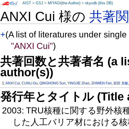
AIST
>
GSJ
>
MIYAGI(the Author)
>
nkysdb (this DB)
ANXI Cui 様の
共著
+
(A list of literatures under single
"ANXI Cui"
)
共著回数と共著者名 (a list o
author(s))
1:
ANXI Cui
,
CUNLI Gu
,
QINGHONG Sun
,
YINGJIE Zhao
,
ZHIWEN Fan
,
前田 克敏
発行年とタイトル (Title and 
2003: TRU核種に関する野外
した人工バリア材における核