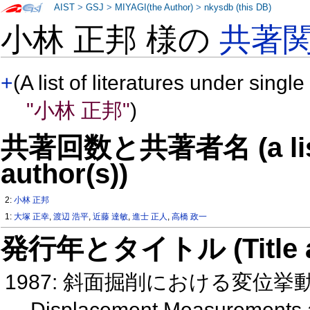
AIST
>
GSJ
>
MIYAGI(the Author)
>
nkysdb (this DB)
小林 正邦 様の
共著
+
(A list of literatures under single
"小林 正邦"
)
共著回数と共著者名 (a list o
author(s))
2:
小林 正邦
1:
大塚 正幸
,
渡辺 浩平
,
近藤 達敏
,
進士 正人
,
高橋 政一
発行年とタイトル (Title and 
1987: 斜面掘削における変位
Displacement Measurements an