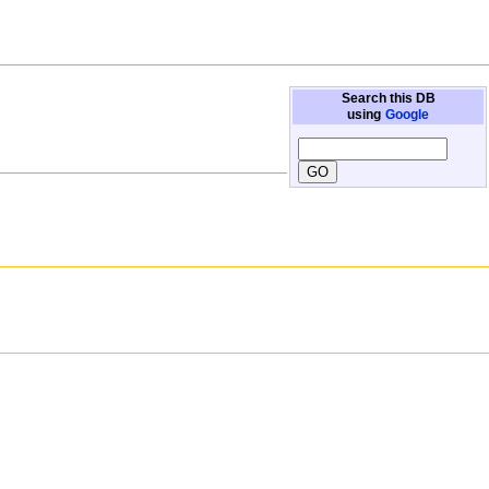
Search this DB
using
Google