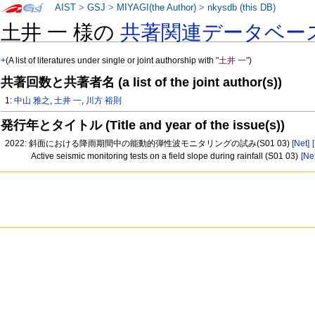
AIST
>
GSJ
>
MIYAGI(the Author)
>
nkysdb (this DB)
土井 一 様の
共著関連データベー
+
(A list of literatures under single or joint authorship with
"土井 一"
)
共著回数と共著者名 (a list of the joint author(s))
1:
中山 雅之
,
土井 一
,
川方 裕則
発行年とタイトル (Title and year of the issue(s))
2022: 斜面における降雨期間中の能動的弾性波モニタリングの試み(S01 03)
[Net]
Active seismic monitoring tests on a field slope during rainfall (S01 03)
[Net