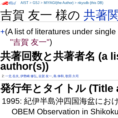
AIST
>
GSJ
>
MIYAGI(the Author)
>
nkysdb (this DB)
吉賀 友一 様の
共著
+
(A list of literatures under single
"吉賀 友一"
)
共著回数と共著者名 (a list o
author(s))
2:
一北 岳夫
,
伊勢崎 修弘
,
吉賀 友一
,
島 伸和
,
歌田 久司
発行年とタイトル (Title and 
1995: 紀伊半島沖四国海盆にお
OBEM Observation in Shikoku 