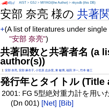
AIST
>
GSJ
>
MIYAGI(the Author)
>
nkysdb (this DB)
安部 奈亮 様の
共著
+
(A list of literatures under single
"安部 奈亮"
)
共著回数と共著者名 (a list o
author(s))
1:
安部 奈亮
,
安部 麻衣子
,
小笠原 志歩里
,
東 敏博
,
福田 洋一
,
竹本 修三
発行年とタイトル (Title and 
2001: FG 5型絶対重力計
(Dn 001)
[Net]
[Bib]