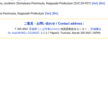
u area, southern Shimabara Peninsula, Nagasaki Prefecture (SVC29 P07)
[Net]
[Bib]
ara Peninsula, Nagasaki Prefecture
[Net]
[Bib]
ご意見・お問い合わせ / Contact address :
〒305-8567
茨城県つくば市東1の1の1
地質調査総合センター，
宮城磯治
Dr. Isoji MIYAGI
,
GSJ
/
AIST
, 1-1-1-7 Higashi, Tsukuba, Ibaraki 305-8567 JAPAN