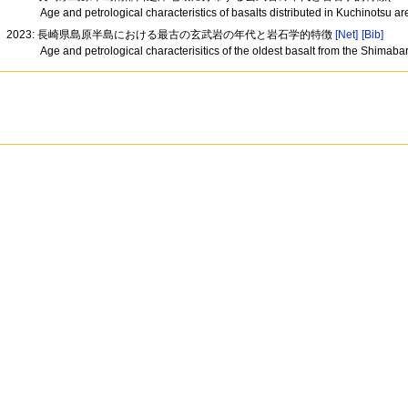
Age and petrological characteristics of basalts distributed in Kuchinots
2023: 長崎県島原半島における最古の玄武岩の年代と岩石学的特徴
[Net]
[Bib]
Age and petrological characterisitics of the oldest basalt from the Shimab