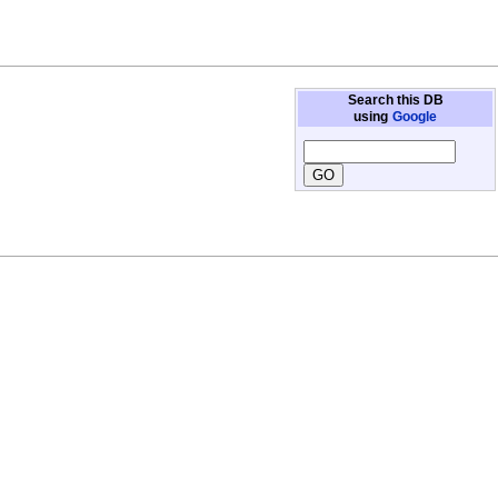
Search this DB
using
Google