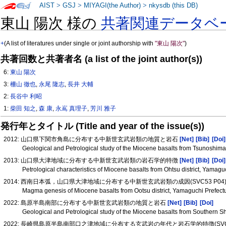
AIST
>
GSJ
>
MIYAGI(the Author)
>
nkysdb (this DB)
東山 陽次 様の
共著関連データベ
+
(A list of literatures under single or joint authorship with
"東山 陽次"
)
共著回数と共著者名 (a list of the joint author(s))
6:
東山 陽次
3:
柵山 徹也
,
永尾 隆志
,
長井 大輔
2:
長谷中 利昭
1:
柴田 知之
,
森 康
,
永嶌 真理子
,
芳川 雅子
発行年とタイトル (Title and year of the issue(s))
2012: 山口県下関市角島に分布する中新世玄武岩類の地質と岩石
[Net]
[Bib]
[Doi]
Geological and Petrological study of the Miocene basalts from Tsunoshim
2013: 山口県大津地域に分布する中新世玄武岩類の岩石学的特徴
[Net]
[Bib]
[Doi]
Petrological characteristics of Miocene basalts from Ohtsu district, Yamag
2014: 西南日本弧，山口県大津地域に分布する中新世玄武岩類の成因(SVC53 P04
Magma genesis of Miocene basalts from Ootsu district, Yamaguchi Prefe
2022: 島原半島南部に分布する中新世玄武岩類の地質と岩石
[Net]
[Bib]
[Doi]
Geological and Petrological study of the Miocene basalts from Southern 
2022: 長崎県島原半島南部口之津地域に分布する玄武岩の年代と岩石学的特徴(SVC2