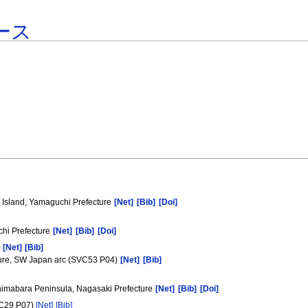
ース
a Island, Yamaguchi Prefecture
[Net]
[Bib]
[Doi]
uchi Prefecture
[Net]
[Bib]
[Doi]
)
[Net]
[Bib]
cture, SW Japan arc (SVC53 P04)
[Net]
[Bib]
Shimabara Peninsula, Nagasaki Prefecture
[Net]
[Bib]
[Doi]
9 P07)
[Net]
[Bib]