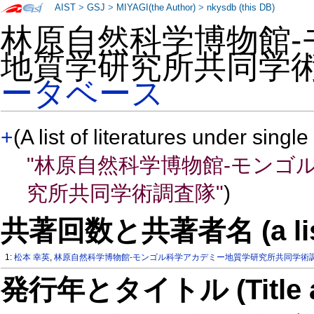
AIST
>
GSJ
>
MIYAGI(the Author)
>
nkysdb (this DB)
林原自然科学博物館
地質学研究所共同学
ータベース
+
(A list of literatures under single
"林原自然科学博物館-モンゴ
究所共同学術調査隊"
)
共著回数と共著者名 (a list of
1:
松本 幸英
,
林原自然科学博物館-モンゴル科学アカデミー地質学研究所共同学術
発行年とタイトル (Title and 