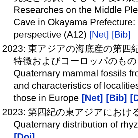
Researches on the Middle Pl
Cave in Okayama Prefecture: H
perspective (A12)
[Net]
[Bib]
2023: 東アジアの海底産の第
特徴およびヨーロッパのもの
Quaternary mammal fossils fro
and characteristics of localiti
those in Europe
[Net]
[Bib]
[
2023: 第四紀の東アジアにお
Quaternary distribution of rhy
[Doi]