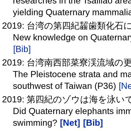
researches in the Tsailiao are
yielding Quaternary mammalia
2019: 台湾の第四紀齧歯類化石
New knowledge on Quaternary 
[Bib]
2019: 台湾南西部菜寮渓流域の
The Pleistocene strata and ma
southwest of Taiwan (P36)
[Ne
2019: 第四紀のゾウは海を泳
Did Quaternary elephants immi
swimming?
[Net]
[Bib]