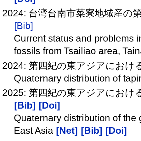
2024: 台湾台南市菜寮地域産
[Bib]
Current status and problems 
fossils from Tsailiao area, Tai
2024: 第四紀の東アジアにお
Quaternary distribution of tapi
2025: 第四紀の東アジアに
[Bib]
[Doi]
Quaternary distribution of the
East Asia
[Net]
[Bib]
[Doi]