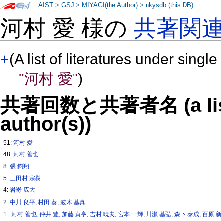
AIST
>
GSJ
>
MIYAGI(the Author)
>
nkysdb (this DB)
河村 愛 様の
共著関
+
(A list of literatures under single
"河村 愛"
)
共著回数と共著者名 (a list o
author(s))
51:
河村 愛
48:
河村 善也
8:
張 鈞翔
5:
三田村 宗樹
4:
岩嵜 広大
2:
中川 良平
,
村田 葵
,
波木 基真
1:
河村 善也
,
仲井 豊
,
加藤 貞亨
,
吉村 暁夫
,
宮本 一輝
,
川瀬 基弘
,
森下 泰成
,
百原 