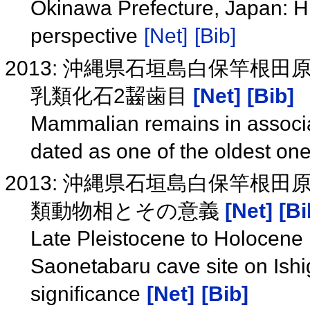
Okinawa Prefecture, Japan: Hi
perspective
[Net]
[Bib]
2013: 沖縄県石垣島白保竿根
乳類化石2齧歯目
[Net]
[Bib]
Mammalian remains in associ
dated as one of the oldest on
2013: 沖縄県石垣島白保竿根
類動物相とその意義
[Net]
[Bi
Late Pleistocene to Holocene 
Saonetabaru cave site on Ishig
significance
[Net]
[Bib]