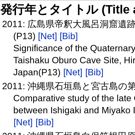
発行年とタイトル (Title and 
2011: 広島県帝釈大風呂洞窟
(P13)
[Net]
[Bib]
Significance of the Quaterna
Taishaku Oburo Cave Site, Hi
Japan(P13)
[Net]
[Bib]
2011: 沖縄県石垣島と宮古島
Comparative study of the lat
between Ishigaki and Miyako 
[Net]
[Bib]