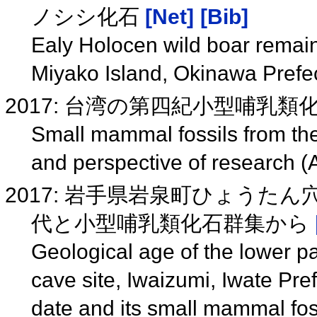
ノシシ化石
[Net]
[Bib]
Ealy Holocen wild boar remai
Miyako Island, Okinawa Prefe
2017: 台湾の第四紀小型哺乳類化
Small mammal fossils from the
and perspective of research 
2017: 岩手県岩泉町ひょうた
代と小型哺乳類化石群集から
Geological age of the lower pa
cave site, Iwaizumi, Iwate Pr
date and its small mammal fo