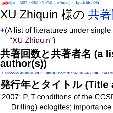
AIST
>
GSJ
>
MIYAGI(the Author)
>
nkysdb (this DB)
XU Zhiquin 様の
共著
+
(A list of literatures under single
"XU Zhiquin"
)
共著回数と共著者名 (a list o
author(s))
1:
AKASAKA Masahide
,
JAHN Borming
,
OKAMOTO Kazuaki
,
XU Zhiquin
,
YUI Tze
発行年とタイトル (Title and 
2007: P, T conditions of the CCS
Drilling) eclogites; importance