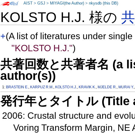
AIST
>
GSJ
>
MIYAGI(the Author)
>
nkysdb (this DB)
KOLSTO H.J. 様の
+
(A list of literatures under single
"KOLSTO H.J."
)
共著回数と共著者名 (a list o
author(s))
1:
BRASTEIN E.
,
KARPUZ R.M.
,
KOLSTO H.J.
,
KRAVIK K.
,
MJELDE R.
,
MURAI Y.
発行年とタイトル (Title and 
2006: Crustal structure and evol
Voring Transform Margin, NE A