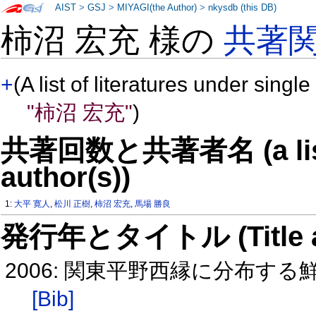
AIST
>
GSJ
>
MIYAGI(the Author)
>
nkysdb (this DB)
柿沼 宏充 様の
共著
+
(A list of literatures under single
"柿沼 宏充"
)
共著回数と共著者名 (a list o
author(s))
1:
大平 寛人
,
松川 正樹
,
柿沼 宏充
,
馬場 勝良
発行年とタイトル (Title and 
2006: 関東平野西縁に分布す
[Bib]