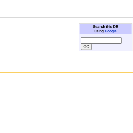
Search this DB
using
Google