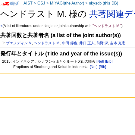
AIST
>
GSJ
>
MIYAGI(the Author)
>
nkysdb (this DB)
ヘンドラスト M. 様の
共著関連デ
+
(A list of literatures under single or joint authorship with
"ヘンドラスト M."
)
共著回数と共著者名 (a list of the joint author(s))
1:
ザエヌディン A.
,
ヘンドラスト M.
,
中田 節也
,
井口 正人
,
前野 深
,
吉本 充宏
発行年とタイトル (Title and year of the issue(s))
2015: インドネシア，シナブン火山とケルート火山の噴火
[Net]
[Bib]
Eruptions at Sinabung and Kelud in Indonesia
[Net]
[Bib]