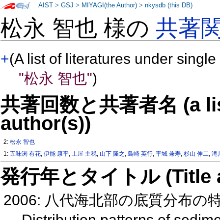
AIST
>
GSJ
>
MIYAGI(the Author)
>
nkysdb (this DB)
松永 智也 様の
共著
+
(A list of literatures under single
"松永 智也"
)
共著回数と共著者名 (a list o
author(s))
2:
松永 智也
1:
五味渕 有花
,
伊能 康平
,
土屋 主税
,
山下 隆之
,
島崎 英行
,
平城 兼寿
,
杉山 伸二
,
滝
発行年とタイトル (Title and 
2006: 八代海北部の底質分布の
Distribution patterns of sedim