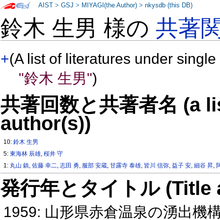
AIST
>
GSJ
>
MIYAGI(the Author)
>
nkysdb (this DB)
鈴木 生男 様の
共著
+
(A list of literatures under single
"鈴木 生男"
)
共著回数と共著者名 (a list o
author(s))
10:
鈴木 生男
5:
東海林 辰雄
,
桜井 守
1:
丸山 鎮
,
佐藤 幸二
,
志田 勇
,
服部 安蔵
,
甘露寺 泰雄
,
皆川 信弥
,
益子 安
,
細谷 昇
,
発行年とタイトル (Title and 
1959: 山形県赤倉温泉の湧出