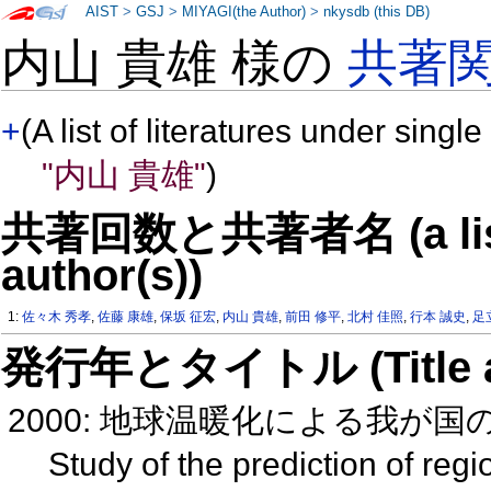
AIST
>
GSJ
>
MIYAGI(the Author)
>
nkysdb (this DB)
内山 貴雄 様の
共著
+
(A list of literatures under single
"内山 貴雄"
)
共著回数と共著者名 (a list o
author(s))
1:
佐々木 秀孝
,
佐藤 康雄
,
保坂 征宏
,
内山 貴雄
,
前田 修平
,
北村 佳照
,
行本 誠史
,
足
発行年とタイトル (Title and 
2000: 地球温暖化による我が
Study of the prediction of reg