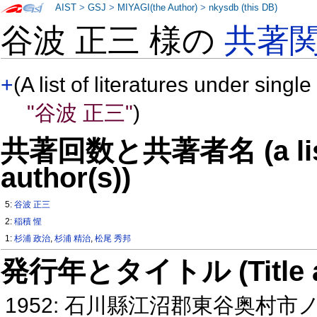
AIST
>
GSJ
>
MIYAGI(the Author)
>
nkysdb (this DB)
谷波 正三 様の
共著
+
(A list of literatures under single
"谷波 正三"
)
共著回数と共著者名 (a list o
author(s))
5:
谷波 正三
2:
稲積 惺
1:
杉浦 政治
,
杉浦 精治
,
松尾 秀邦
発行年とタイトル (Title and 
1952: 石川縣江沼郡東谷奥村